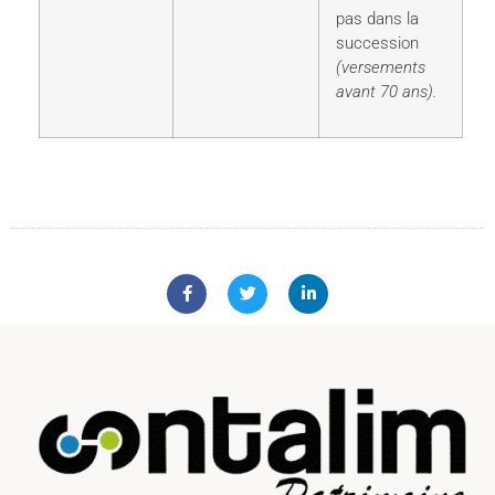
pas dans la
succession
(versements
avant 70 ans).