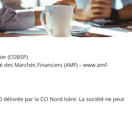
u métier correspond une réglementation qui induit
a législation évoluent en permanence.
ier (COBSP)
rité des Marchés Financiers (AMF) – www.amf-
délivrée par la CCI Nord Isère. La société ne peut