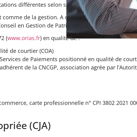
ations différentes selon ses missions.
ent comme de la gestion. A chacune de ces facettes d
onseil en Gestion de Patrimoine car les marchés et l
2 (
www.orias.fr
) en qualité de :
ité de courtier (COA)
Services de Paiements positionné en qualité de court
) adhérent de la CNCGP, association agrée par l’Auto
commerce, carte professionnelle n° CPI 3802 2021 000 
priée (CJA)