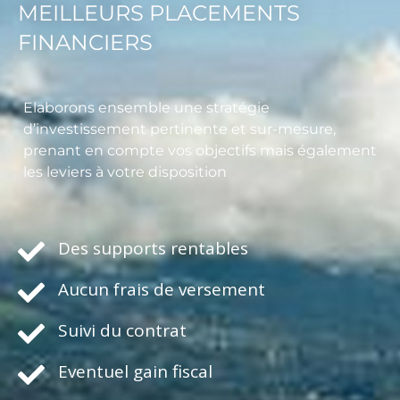
MEILLEURS PLACEMENTS
FINANCIERS
Elaborons ensemble une stratégie
d’investissement pertinente et sur-mesure,
prenant en compte vos objectifs mais également
les leviers à votre disposition
Des supports rentables
Aucun frais de versement
Suivi du contrat
Eventuel gain fiscal