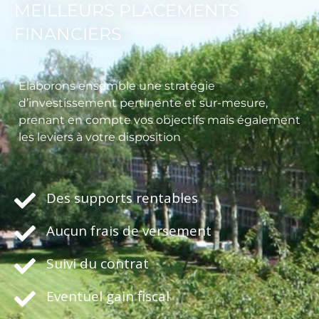
MEILLEURS PLACEMENTS
FINANCIERS
Elaborons ensemble une stratégie
d’investissement pertinente et sur-mesure,
prenant en compte vos objectifs mais également
les leviers à votre disposition
Des supports rentables
Aucun frais de versement
Suivi du contrat
Eventuel gain fiscal