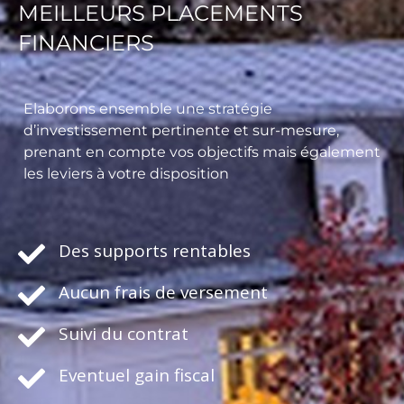
MEILLEURS PLACEMENTS
FINANCIERS
Elaborons ensemble une stratégie
d’investissement pertinente et sur-mesure,
prenant en compte vos objectifs mais également
les leviers à votre disposition
Des supports rentables
Aucun frais de versement
Suivi du contrat
Eventuel gain fiscal