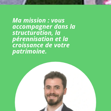
Ma mission : vous
accompagner dans la
structuration, la
pérennisation et la
croissance de votre
patrimoine.