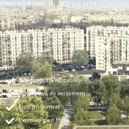
MEILLEURS PLACEMENTS
FINANCIERS
Elaborons ensemble une stratégie
d’investissement pertinente et sur-mesure,
prenant en compte vos objectifs mais également
les leviers à votre disposition
Des supports rentables
Aucun frais de versement
Suivi du contrat
Eventuel gain fiscal