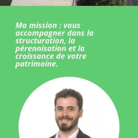
Ma mission : vous
accompagner dans la
structuration, la
pérennisation et la
croissance de votre
patrimoine.