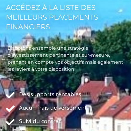
ACCÉDEZ À LA LISTE DES
MEILLEURS PLACEMENTS
FINANCIERS
Elaborons ensemble une stratégie
d’investissement pertinente et sur-mesure,
prenant en compte vos objectifs mais également
les leviers à votre disposition
Des supports rentables
Aucun frais de versement
Suivi du contrat