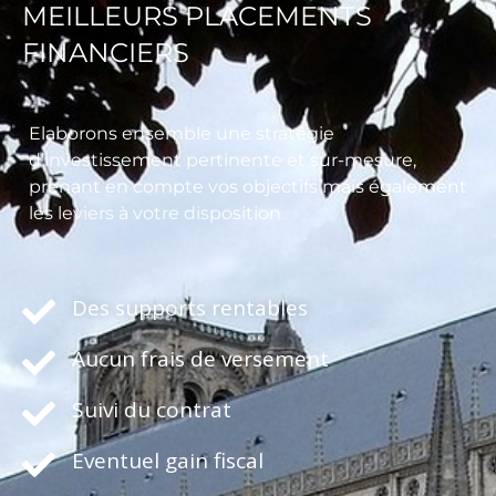
MEILLEURS PLACEMENTS
FINANCIERS
Elaborons ensemble une stratégie
d’investissement pertinente et sur-mesure,
prenant en compte vos objectifs mais également
les leviers à votre disposition
Des supports rentables
Aucun frais de versement
Suivi du contrat
Eventuel gain fiscal