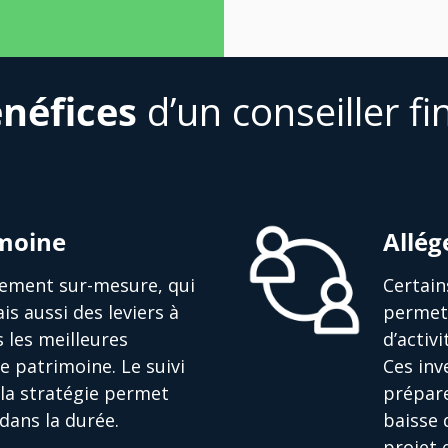
néfices
d’un conseiller fi
imoine
Allég
ssement sur-mesure, qui
Certain
is aussi des leviers à
permett
s les meilleures
d’activ
e patrimoine. Le suivi
Ces in
la stratégie permet
prépare
dans la durée.
baisse 
projet 