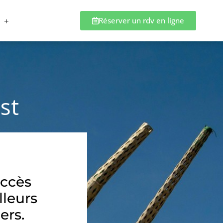
Réserver un rdv en ligne
st
accès
lleurs
ers.