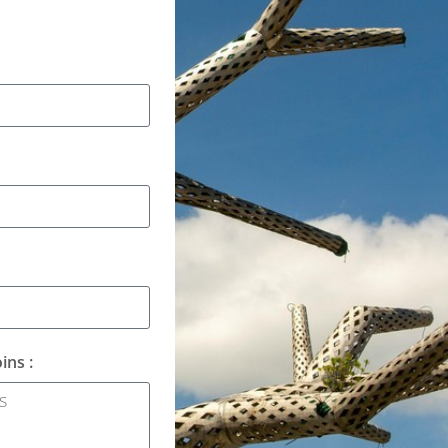
ins :