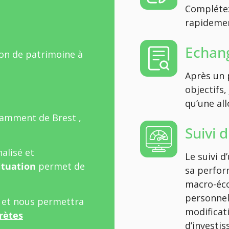
Complétez
rapidement
Echang
ion de patrimoine à
Après un 
objectifs,
qu’une all
tamment de Brest ,
Suivi 
alisé et
Le suivi 
ituation
permet de
sa perfor
macro-éco
personnel
l et nous permettra
modificat
rètes
d’investi