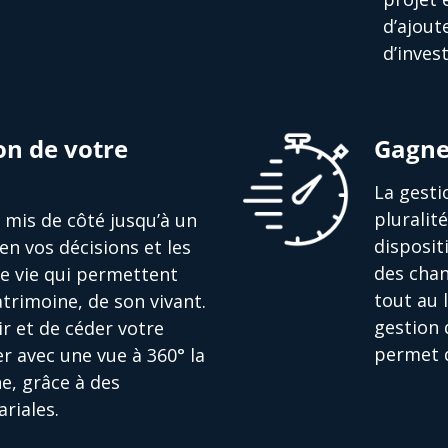
d’ajout
d’inves
on de votre
Gagne
La gesti
pluralit
nt mis de côté jusqu’à un
disposit
en vos décisions et les
des chan
de vie qui permettent
tout au 
trimoine, de son vivant.
gestion 
r et de céder votre
permet d
r avec une vue à 360° la
e, grâce à des
riales.