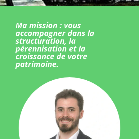
Ma mission : vous
accompagner dans la
structuration, la
pérennisation et la
croissance de votre
patrimoine.