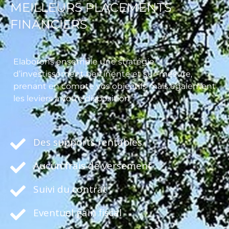
MEILLEURS PLACEMENTS
FINANCIERS
Elaborons ensemble une stratégie
d’investissement pertinente et sur-mesure,
prenant en compte vos objectifs mais également
les leviers à votre disposition
Des supports rentables
Aucun frais de versement
Suivi du contrat
Eventuel gain fiscal