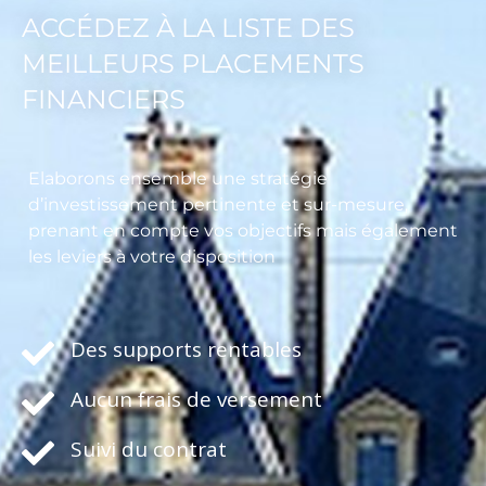
ACCÉDEZ À LA LISTE DES
MEILLEURS PLACEMENTS
FINANCIERS
Elaborons ensemble une stratégie
d’investissement pertinente et sur-mesure,
prenant en compte vos objectifs mais également
les leviers à votre disposition
Des supports rentables
Aucun frais de versement
Suivi du contrat