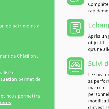
Complétez
rapidement
Echang
ion de patrimoine à
Après un 
objectifs,
qu’une all
ent de Châtillon ,
Suivi 
alisé et
Le suivi 
ituation
permet de
sa perfor
macro-éco
personnel
l et nous permettra
modificat
rètes
d’investi