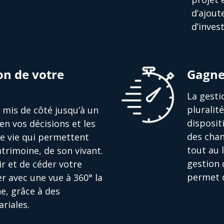
d’ajout
d’inves
on de votre
Gagne
La gesti
pluralit
nt mis de côté jusqu’à un
disposit
en vos décisions et les
des chan
de vie qui permettent
tout au 
trimoine, de son vivant.
gestion 
r et de céder votre
permet d
r avec une vue à 360° la
e, grâce à des
riales.