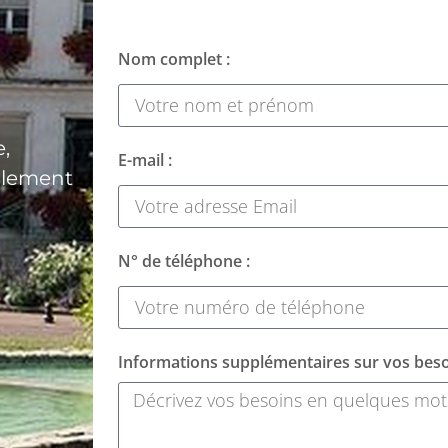
Nom complet :
,
E-mail :
alement
N° de téléphone :
Informations supplémentaires sur vos beso