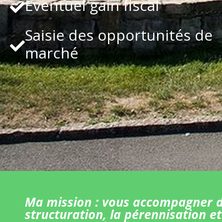
Eventuel gain fiscal
Saisie des opportunités de
marché
Ma mission : vous accompagner d
structuration, la pérennisation et