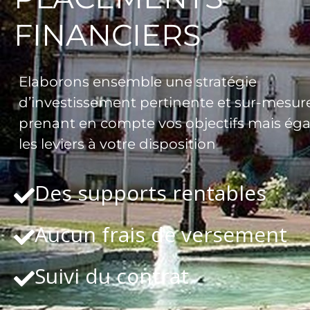
FINANCIERS
Elaborons ensemble une stratégie
d’investissement pertinente et sur-mesure
prenant en compte vos objectifs mais ég
les leviers à votre disposition
Des supports rentables
Aucun frais de versement
Suivi du contrat