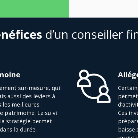
néfices
d’un conseiller fi
imoine
Allég
ssement sur-mesure, qui
Certain
is aussi des leviers à
permett
s les meilleures
d’activ
e patrimoine. Le suivi
Ces in
la stratégie permet
prépare
dans la durée.
baisse 
projet 