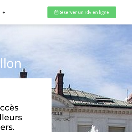
Réserver un rdv en ligne
llon
accès
lleurs
ers.