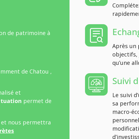
Complétez
rapidement
Echang
ion de patrimoine à
Après un 
objectifs,
qu’une all
amment de Chatou ,
Suivi 
alisé et
Le suivi 
ituation
permet de
sa perfor
macro-éco
personnel
l et nous permettra
modificat
rètes
d’investi