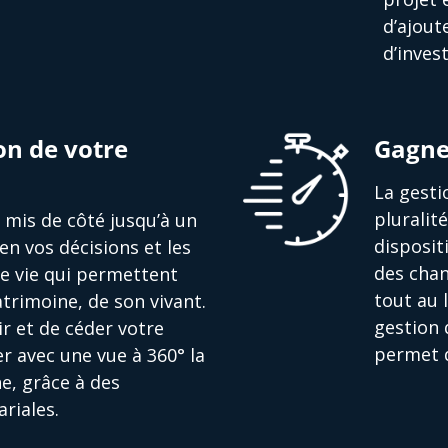
d’ajout
d’inves
on de votre
Gagne
La gesti
pluralit
nt mis de côté jusqu’à un
disposit
en vos décisions et les
des chan
de vie qui permettent
tout au 
trimoine, de son vivant.
gestion 
r et de céder votre
permet d
r avec une vue à 360° la
e, grâce à des
riales.