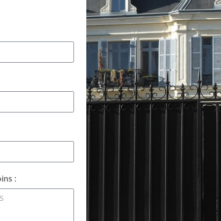
ins :