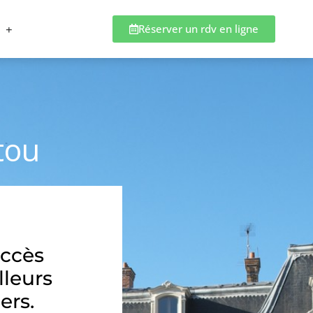
Réserver un rdv en ligne
tou
accès
lleurs
ers.