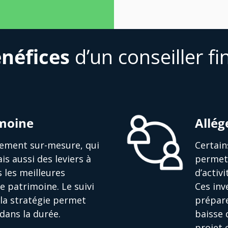
néfices
d’un conseiller fi
imoine
Allég
ssement sur-mesure, qui
Certain
is aussi des leviers à
permett
s les meilleures
d’activ
e patrimoine. Le suivi
Ces in
la stratégie permet
prépare
dans la durée.
baisse 
projet 