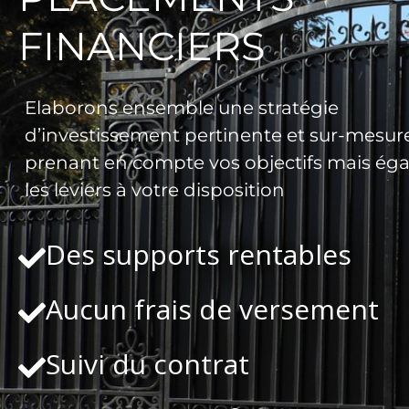
FINANCIERS
Elaborons ensemble une stratégie
d’investissement pertinente et sur-mesure
prenant en compte vos objectifs mais ég
les leviers à votre disposition
Des supports rentables
Aucun frais de versement
Suivi du contrat