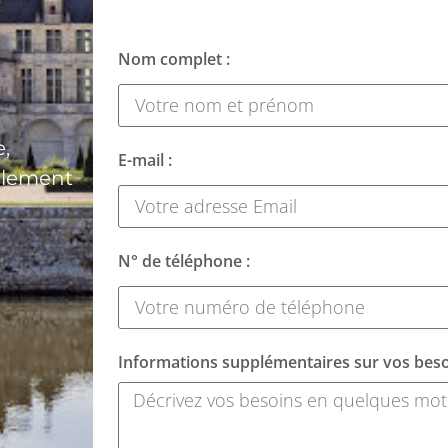
Nom complet :
,
E-mail :
alement
N° de téléphone :
Informations supplémentaires sur vos beso