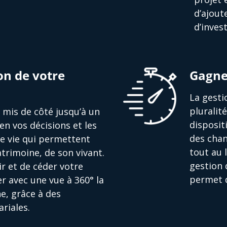
d’ajout
d’inves
on de votre
Gagne
La gesti
pluralit
nt mis de côté jusqu’à un
disposit
en vos décisions et les
des chan
de vie qui permettent
tout au 
trimoine, de son vivant.
gestion 
r et de céder votre
permet d
r avec une vue à 360° la
e, grâce à des
riales.