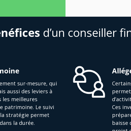
néfices
d’un conseiller fi
imoine
Allég
ssement sur-mesure, qui
Certain
is aussi des leviers à
permett
s les meilleures
d’activ
e patrimoine. Le suivi
Ces in
la stratégie permet
prépare
dans la durée.
baisse 
projet 