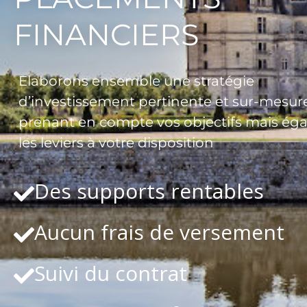
FINANCIERS
Elaborons ensemble une stratégie
d’investissement pertinente et sur-mesure
prenant en compte vos objectifs mais ég
les leviers à votre disposition
Des supports rentables
Aucun frais de versement
Suivi du contrat