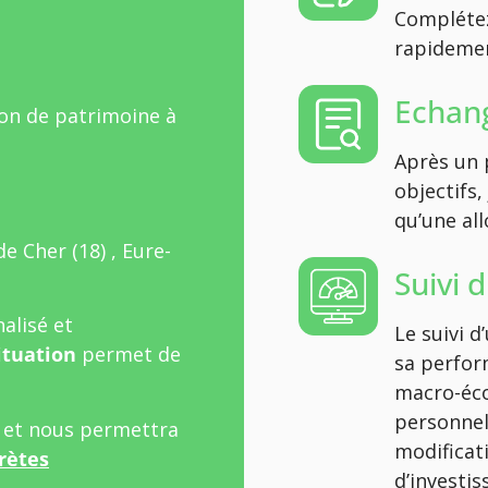
Complétez
rapidement
Echang
ion de patrimoine à
Après un 
objectifs,
qu’une all
Cher (18) , Eure-
Suivi 
alisé et
Le suivi 
ituation
permet de
sa perfor
macro-éco
personnel
l et nous permettra
modificat
rètes
d’investi