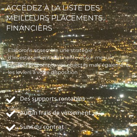
ACCÉDEZ À LA LISTE DES
MEILLEURS PLACEMENTS
FINANCIERS
Elaborons ensemble une stratégie
d’investissement pertinente et sur-mesure,
prenant en compte vos objectifs mais également
les leviers à votre disposition
Des supports rentables
Aucun frais de versement
Suivi du contrat