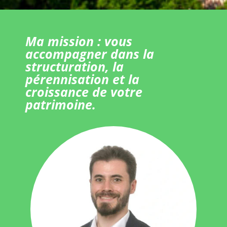
Ma mission : vous
accompagner dans la
structuration, la
pérennisation et la
croissance de votre
patrimoine.