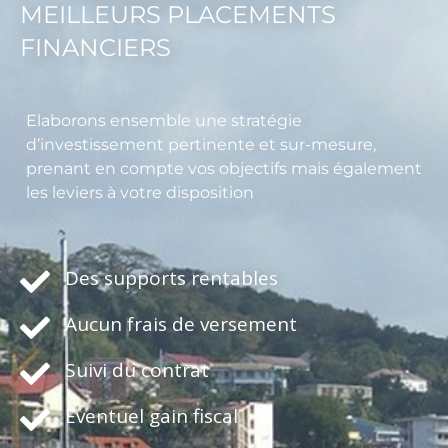
MEILLEURS PLACEMENTS
FINANCIERS
Elaborons ensemble une stratégie
d’investissement pertinente et sur-mesure,
prenant en compte vos objectifs mais également
les leviers à votre disposition
Des supports rentables
Aucun frais de versement
Suivi du contrat
Eventuel gain fiscal