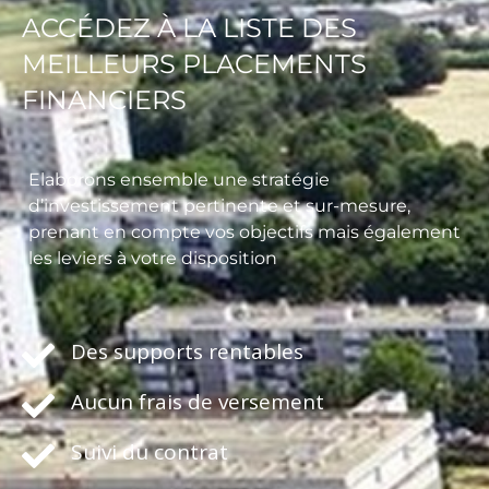
ACCÉDEZ À LA LISTE DES
MEILLEURS PLACEMENTS
FINANCIERS
Elaborons ensemble une stratégie
d’investissement pertinente et sur-mesure,
prenant en compte vos objectifs mais également
les leviers à votre disposition
Des supports rentables
Aucun frais de versement
Suivi du contrat