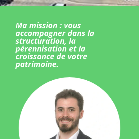
Ma mission : vous
accompagner dans la
structuration, la
pérennisation et la
croissance de votre
patrimoine.