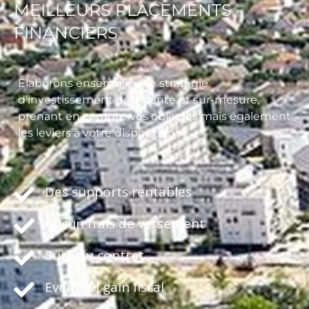
MEILLEURS PLACEMENTS
FINANCIERS
Elaborons ensemble une stratégie
d’investissement pertinente et sur-mesure,
prenant en compte vos objectifs mais également
les leviers à votre disposition
Des supports rentables
Aucun frais de versement
Suivi du contrat
Eventuel gain fiscal