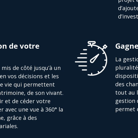
d’ajout
d’inves
on de votre
Gagne
La gesti
pluralit
nt mis de côté jusqu’à un
disposit
en vos décisions et les
des chan
de vie qui permettent
tout au 
trimoine, de son vivant.
gestion 
r et de céder votre
permet d
r avec une vue à 360° la
e, grâce à des
riales.