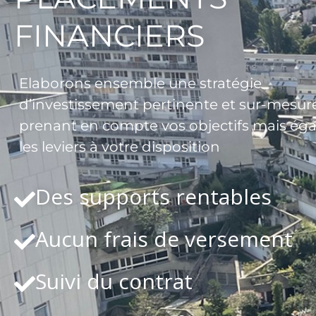
FINANCIERS
Elaborons ensemble une stratégie
d’investissement pertinente et sur-mesure
prenant en compte vos objectifs mais ég
les leviers à votre disposition
Des supports rentables
Aucun frais de versement
Suivi du contrat