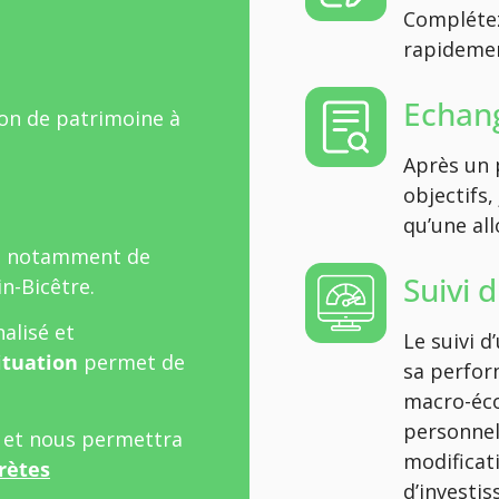
Complétez
rapidement
Echang
ion de patrimoine à
Après un 
objectifs,
qu’une all
t notamment de
Suivi 
in-Bicêtre.
alisé et
Le suivi 
ituation
permet de
sa perfor
macro-éco
personnel
l et nous permettra
modificat
rètes
d’investi