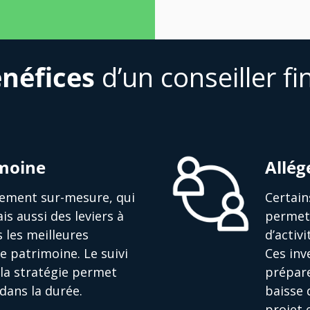
néfices
d’un conseiller fi
imoine
Allég
ssement sur-mesure, qui
Certain
is aussi des leviers à
permett
s les meilleures
d’activ
e patrimoine. Le suivi
Ces in
la stratégie permet
prépare
dans la durée.
baisse 
projet 