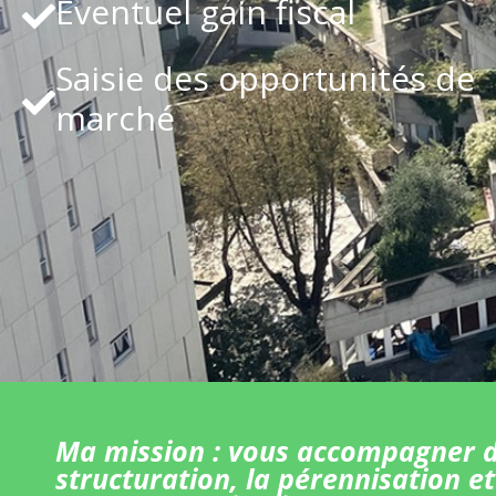
Eventuel gain fiscal
Saisie des opportunités de
marché
Ma mission : vous accompagner d
structuration, la pérennisation et