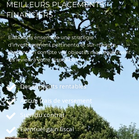
MEILLEURS PLACEMENTS
FINANCIERS
Elaborons ensemble une stratégie
d’investissement pertinente et sur-mesure,
prenant en compte vos objectifs mais également
les leviers à votre disposition
Des supports rentables
Aucun frais de versement
Suivi du contrat
Eventuel gain fiscal