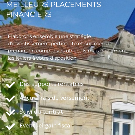
MEILLEURS PLACEMENTS
FINANCIERS
Elaborons ensemble une stratégie
d’investissement pertinente et sur-mesure,
prenant en compte vos objectifs mais également
les leviers à votre disposition
Des supports rentables
Aucun frais de versement
Suivi du contrat
Eventuel gain fiscal