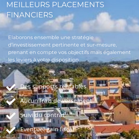
MEILLEURS PLACEMENTS
FINANCIERS
Elaborons ensemble une stratégie
d’investissement pertinente et sur-mesure,
prenant en compte vos objectifs mais également
les leviers à votre disposition
Des supports rentables
Aucun frais de versement
Suivi du contrat
Eventuel gain fiscal