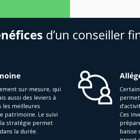
néfices
d’un conseiller fi
imoine
Allég
ssement sur-mesure, qui
Certain
is aussi des leviers à
permett
s les meilleures
d’activ
e patrimoine. Le suivi
Ces in
la stratégie permet
prépare
dans la durée.
baisse 
projet 