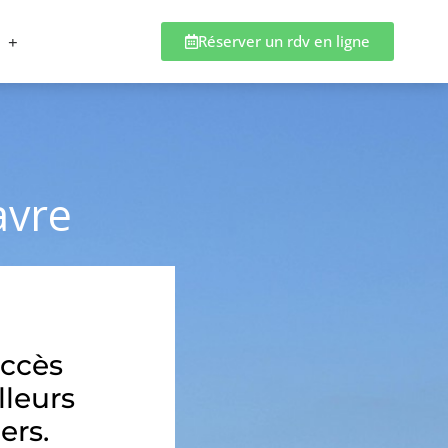
Réserver un rdv en ligne
avre
accès
lleurs
ers.