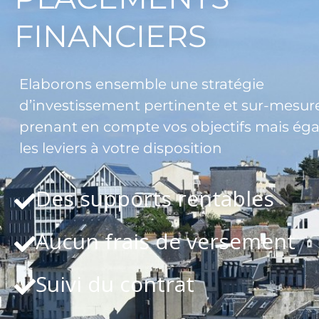
FINANCIERS
Elaborons ensemble une stratégie
d’investissement pertinente et sur-mesure
prenant en compte vos objectifs mais ég
les leviers à votre disposition
Des supports rentables
Aucun frais de versement
Suivi du contrat