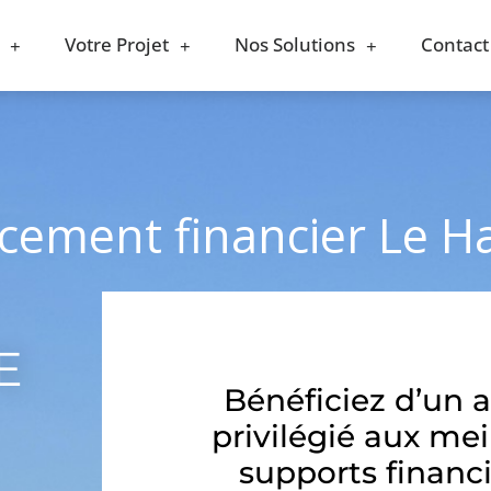
Votre Projet
Nos Solutions
Contact
acement financier Le H
E
Bénéficiez d’un 
privilégié aux mei
supports financi