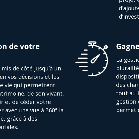
d’ajout
d’inves
on de votre
Gagne
La gesti
pluralit
nt mis de côté jusqu’à un
disposit
en vos décisions et les
des chan
de vie qui permettent
tout au 
trimoine, de son vivant.
gestion 
r et de céder votre
permet d
r avec une vue à 360° la
e, grâce à des
riales.