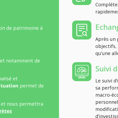
Complétez
rapidement
Echang
ion de patrimoine à
Après un 
objectifs,
qu’une all
 et notamment de
Suivi 
alisé et
Le suivi 
ituation
permet de
sa perfor
macro-éco
personnel
l et nous permettra
modificat
rètes
d’investi