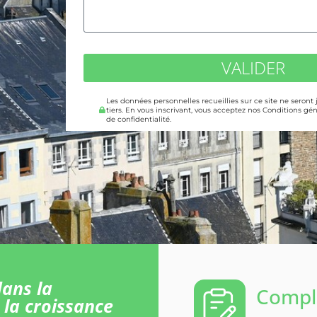
VALIDER
Les données personnelles recueillies sur ce site ne seront
tiers. En vous inscrivant, vous acceptez nos Conditions gén
de confidentialité.
ans la
Comple
 la croissance