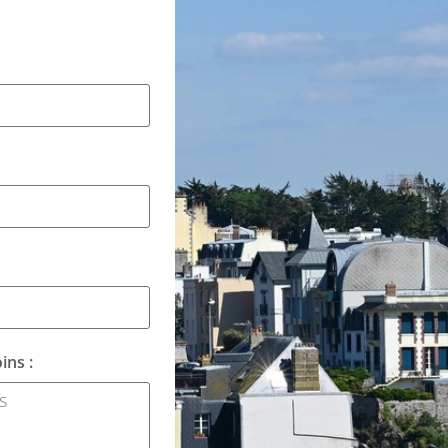
ins :