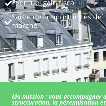
Eventuel gain fiscal
Saisie des opportunités de
marché
Ma mission : vous accompagner d
structuration, la pérennisation et