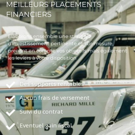
MEILLEURS PLACEMENTS
FINANCIERS
Elaborons ensemble une stratégie
d’investissement pertinente et sur-mesure,
prenant en compte vos objectifs mais également
les leviers à votre disposition
Des supports rentables
Aucun frais de versement
Suivi du contrat
Eventuel gain fiscal