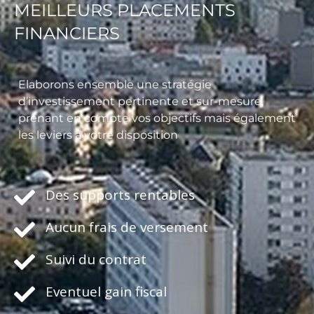
MEILLEURS PLACEMENTS
FINANCIERS
Elaborons ensemble une stratégie
d’investissement pertinente et sur-mesure,
prenant en compte vos objectifs mais également
les leviers à votre disposition
Des supports rentables
Aucun frais de versement
Suivi du contrat
Eventuel gain fiscal