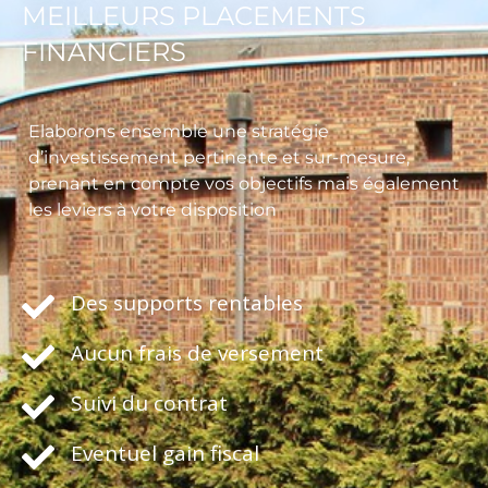
MEILLEURS PLACEMENTS
FINANCIERS
Elaborons ensemble une stratégie
d’investissement pertinente et sur-mesure,
prenant en compte vos objectifs mais également
les leviers à votre disposition
Des supports rentables
Aucun frais de versement
Suivi du contrat
Eventuel gain fiscal