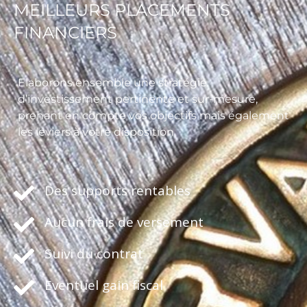
MEILLEURS PLACEMENTS
FINANCIERS
Elaborons ensemble une stratégie
d’investissement pertinente et sur-mesure,
prenant en compte vos objectifs mais également
les leviers à votre disposition
Des supports rentables
Aucun frais de versement
Suivi du contrat
Eventuel gain fiscal