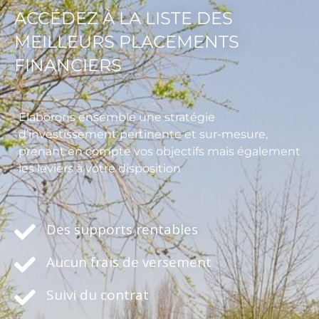
ACCÉDEZ À LA LISTE DES
MEILLEURS PLACEMENTS
FINANCIERS
Elaborons ensemble une stratégie
d’investissement pertinente et sur-mesure,
prenant en compte vos objectifs mais également
les leviers à votre disposition
Des supports rentables
Aucun frais de versement
Suivi du contrat