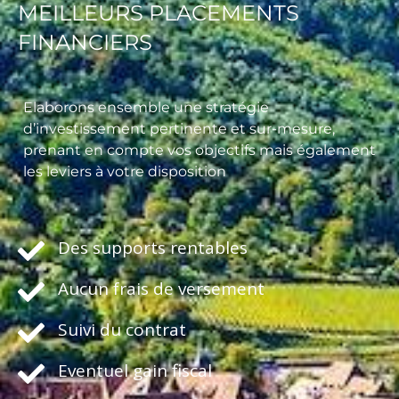
MEILLEURS PLACEMENTS
FINANCIERS
Elaborons ensemble une stratégie
d’investissement pertinente et sur-mesure,
prenant en compte vos objectifs mais également
les leviers à votre disposition
Des supports rentables
Aucun frais de versement
Suivi du contrat
Eventuel gain fiscal