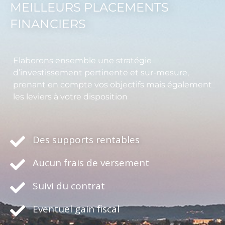
MEILLEURS PLACEMENTS
FINANCIERS
Elaborons ensemble une stratégie
d’investissement pertinente et sur-mesure,
prenant en compte vos objectifs mais également
les leviers à votre disposition
Des supports rentables
Aucun frais de versement
Suivi du contrat
Eventuel gain fiscal