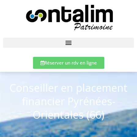
Réserver un rdv en ligne
Conseiller en placement
financier Pyrénées-
Orientales (66)