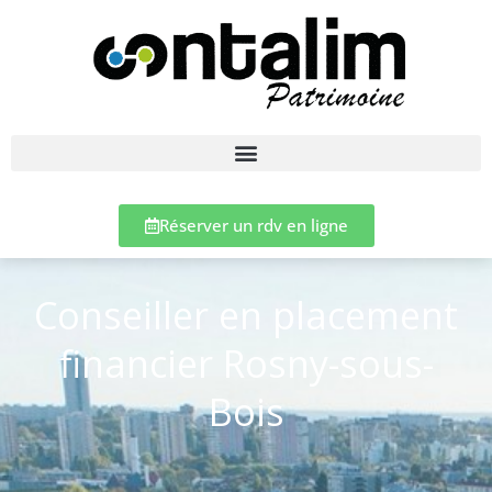
Réserver un rdv en ligne
Conseiller en placement
financier Rosny-sous-
Bois