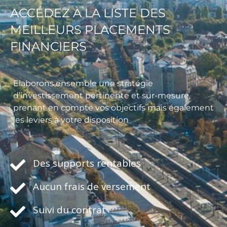
ACCÉDEZ À LA LISTE DES
MEILLEURS PLACEMENTS
FINANCIERS
Elaborons ensemble une stratégie
d’investissement pertinente et sur-mesure,
prenant en compte vos objectifs mais également
les leviers à votre disposition
Des supports rentables
Aucun frais de versement
Suivi du contrat