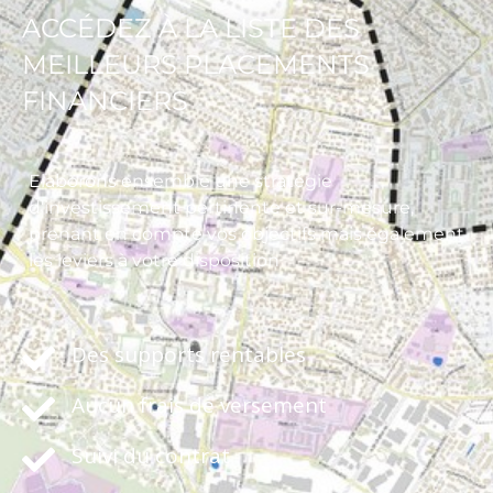
ACCÉDEZ À LA LISTE DES
MEILLEURS PLACEMENTS
FINANCIERS
Elaborons ensemble une stratégie
d’investissement pertinente et sur-mesure,
prenant en compte vos objectifs mais également
les leviers à votre disposition
Des supports rentables
Aucun frais de versement
Suivi du contrat