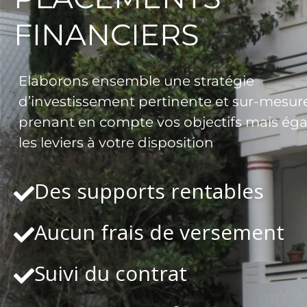
FINANCIERS
Elaborons ensemble une stratégie
d’investissement pertinente et sur-mesure
prenant en compte vos objectifs mais ég
les leviers à votre disposition
Des supports rentables
Aucun frais de versement
Suivi du contrat