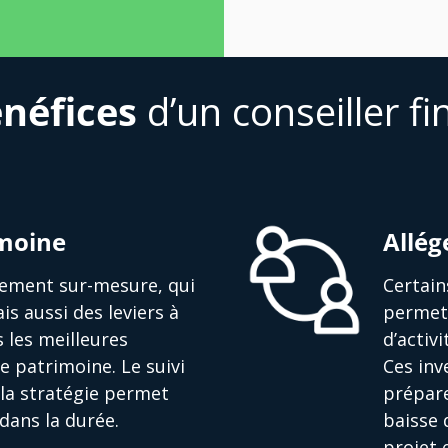
néfices
d’un conseiller fi
imoine
Allég
ssement sur-mesure, qui
Certain
is aussi des leviers à
permett
s les meilleures
d’activ
e patrimoine. Le suivi
Ces in
la stratégie permet
prépare
dans la durée.
baisse 
projet 