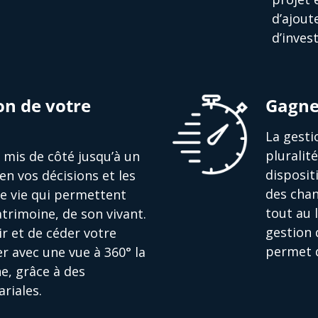
d’ajout
d’inves
on de votre
Gagne
La gesti
pluralit
nt mis de côté jusqu’à un
disposit
en vos décisions et les
des chan
de vie qui permettent
tout au 
trimoine, de son vivant.
gestion 
r et de céder votre
permet d
r avec une vue à 360° la
e, grâce à des
riales.