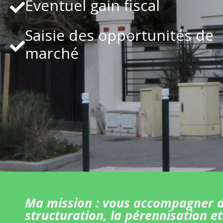
Eventuel gain fiscal
Saisie des opportunités de
marché
Ma mission : vous accompagner d
structuration, la pérennisation et