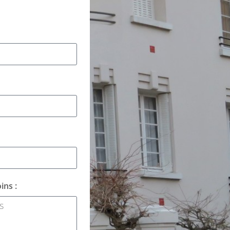
ins :