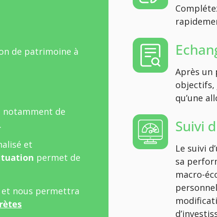
Complétez
rapidement
Echang
ion de patrimoine à
Après un 
objectifs,
qu’une all
t notamment de
Suivi 
.
alisé et
Le suivi 
ituation
permet de
sa perfor
macro-éco
personnel
l et nous permettra
modificat
rètes
d’investi