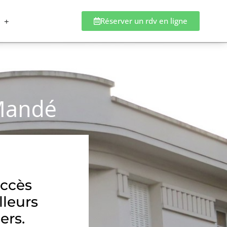
Réserver un rdv en ligne
-Mandé
accès
lleurs
ers.