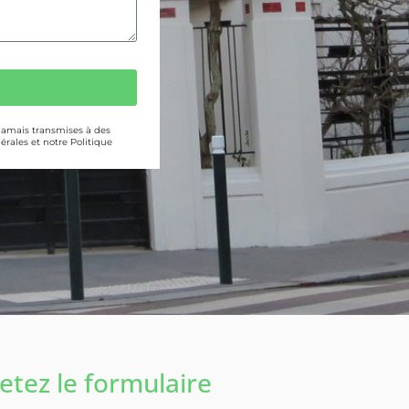
 jamais transmises à des
érales et notre Politique
tez le formulaire