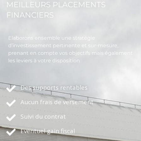
MEILLEURS PLACEMENTS
FINANCIERS
Elaborons ensemble une stratégie
d’investissement pertinente et sur-mesure,
prenant en compte vos objectifs mais également
les leviers à votre disposition
Des supports rentables
Aucun frais de versement
Suivi du contrat
Eventuel gain fiscal