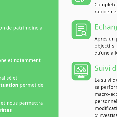
Complétez
rapidement
Echang
ion de patrimoine à
Après un 
objectifs,
qu’une all
ône et notamment
Suivi 
alisé et
Le suivi 
ituation
permet de
sa perfor
macro-éco
personnel
l et nous permettra
modificat
rètes
d’investi