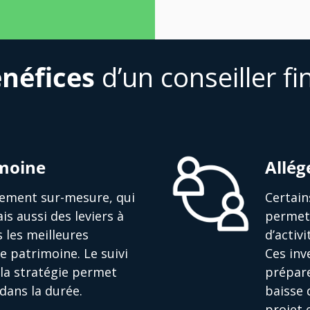
néfices
d’un conseiller fi
imoine
Allég
ssement sur-mesure, qui
Certain
is aussi des leviers à
permett
s les meilleures
d’activ
e patrimoine. Le suivi
Ces in
la stratégie permet
prépare
dans la durée.
baisse 
projet 