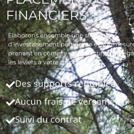
FINANCIERS
Elaborons ensemble une stratégie
d’investissement pertinente et sur-mesure
prenant en compte vos objectifs mais ég
les leviers à votre disposition
Des supports rentables
Aucun frais de versement
Suivi du contrat