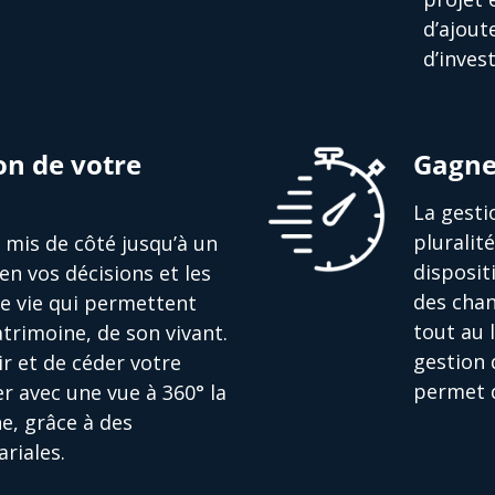
d’ajout
d’inves
on de votre
Gagne
La gesti
pluralit
nt mis de côté jusqu’à un
disposit
en vos décisions et les
des chan
de vie qui permettent
tout au 
trimoine, de son vivant.
gestion 
r et de céder votre
permet d
r avec une vue à 360° la
e, grâce à des
riales.