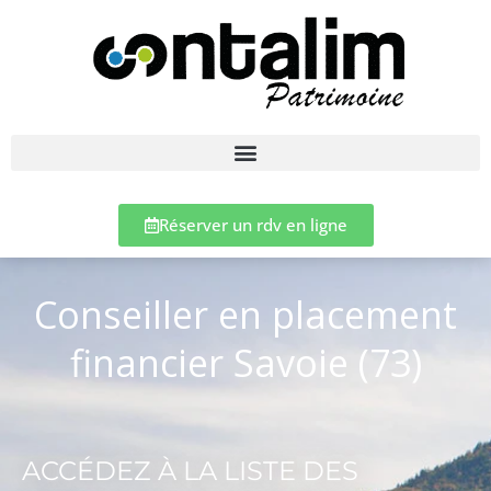
Réserver un rdv en ligne
Conseiller en placement
financier Savoie (73)
ACCÉDEZ À LA LISTE DES