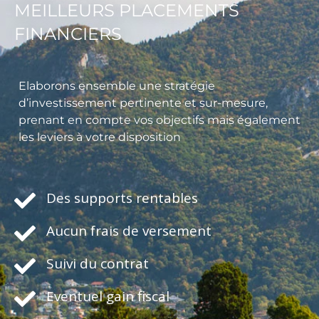
MEILLEURS PLACEMENTS
FINANCIERS
Elaborons ensemble une stratégie
d’investissement pertinente et sur-mesure,
prenant en compte vos objectifs mais également
les leviers à votre disposition
Des supports rentables
Aucun frais de versement
Suivi du contrat
Eventuel gain fiscal