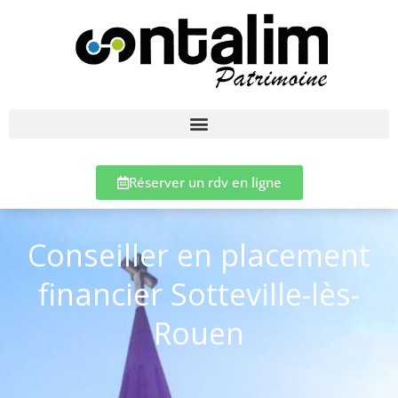
Réserver un rdv en ligne
Conseiller en placement
financier Sotteville-lès-
Rouen