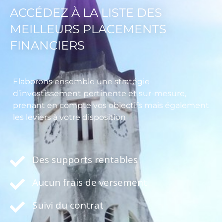
ACCÉDEZ À LA LISTE DES
MEILLEURS PLACEMENTS
FINANCIERS
Elaborons ensemble une stratégie
d’investissement pertinente et sur-mesure,
prenant en compte vos objectifs mais également
les leviers à votre disposition
Des supports rentables
Aucun frais de versement
Suivi du contrat