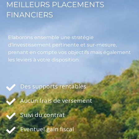
MEILLEURS PLACEMENTS
FINANCIERS
Elaborons ensemble une stratégie
d’investissement pertinente et sur-mesure,
prenant en compte vos objectifs mais également
les leviers à votre disposition
Des supports rentables
Aucun frais de versement
Suivi du contrat
Eventuel gain fiscal