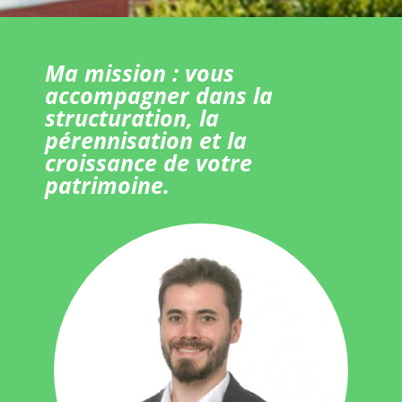
Ma mission : vous
accompagner dans la
structuration, la
pérennisation et la
croissance de votre
patrimoine.