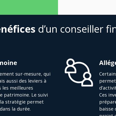
néfices
d’un conseiller fi
imoine
Allég
ssement sur-mesure, qui
Certain
is aussi des leviers à
permett
s les meilleures
d’activ
e patrimoine. Le suivi
Ces in
la stratégie permet
prépare
dans la durée.
baisse 
projet 