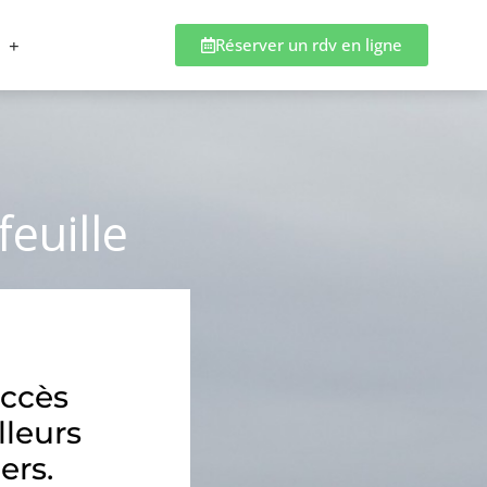
Réserver un rdv en ligne
euille
accès
lleurs
ers.