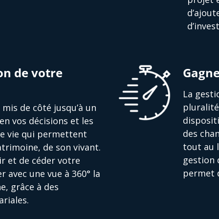
d’ajout
d’inves
on de votre
Gagne
La gesti
pluralit
nt mis de côté jusqu’à un
disposit
en vos décisions et les
des chan
de vie qui permettent
tout au 
trimoine, de son vivant.
gestion 
r et de céder votre
permet d
r avec une vue à 360° la
e, grâce à des
riales.