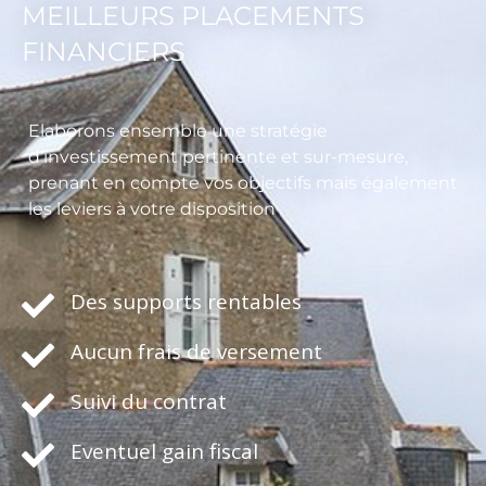
MEILLEURS PLACEMENTS
FINANCIERS
Elaborons ensemble une stratégie
d’investissement pertinente et sur-mesure,
prenant en compte vos objectifs mais également
les leviers à votre disposition
Des supports rentables
Aucun frais de versement
Suivi du contrat
Eventuel gain fiscal