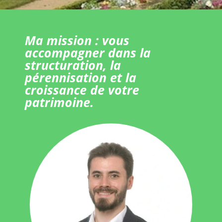
Ma mission : vous
accompagner dans la
structuration, la
pérennisation et la
croissance de votre
patrimoine.