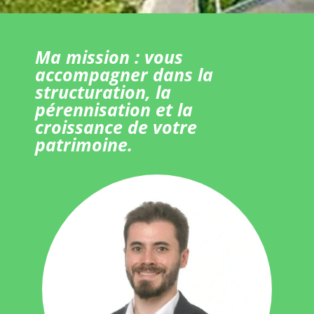
Ma mission : vous
accompagner dans la
structuration, la
pérennisation et la
croissance de votre
patrimoine.