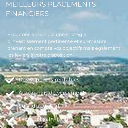
MEILLEURS PLACEMENTS
FINANCIERS
Elaborons ensemble une stratégie
d’investissement pertinente et sur-mesure,
prenant en compte vos objectifs mais également
les leviers à votre disposition
Des supports rentables
Aucun frais de versement
Suivi du contrat
Eventuel gain fiscal