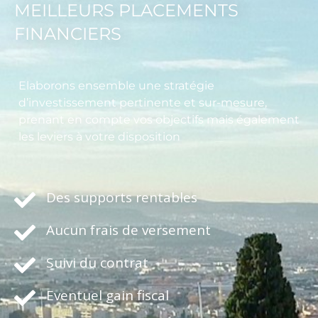
MEILLEURS PLACEMENTS
FINANCIERS
Elaborons ensemble une stratégie
d’investissement pertinente et sur-mesure,
prenant en compte vos objectifs mais également
les leviers à votre disposition
Des supports rentables
Aucun frais de versement
Suivi du contrat
Eventuel gain fiscal