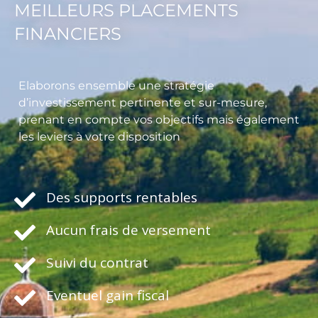
MEILLEURS PLACEMENTS
FINANCIERS
Elaborons ensemble une stratégie
d’investissement pertinente et sur-mesure,
prenant en compte vos objectifs mais également
les leviers à votre disposition
Des supports rentables
Aucun frais de versement
Suivi du contrat
Eventuel gain fiscal