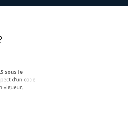
?
S sous le
spect d’un code
n vigueur,