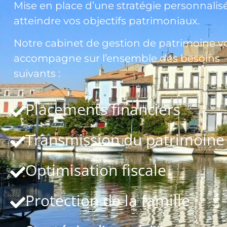
Mise en place d’une stratégie personnalis
atteindre vos objectifs patrimoniaux.
Notre cabinet de gestion de patrimoine v
accompagne sur l’ensemble des besoins
suivants :
Placements financiers
Transmission du patrimoine
Optimisation fiscale
Protection de la famille