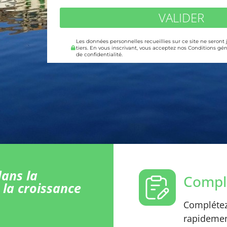
VALIDER
Les données personnelles recueillies sur ce site ne seront
tiers. En vous inscrivant, vous acceptez nos Conditions gén
de confidentialité.
ans la
Comple
 la croissance
Complétez 
rapidement