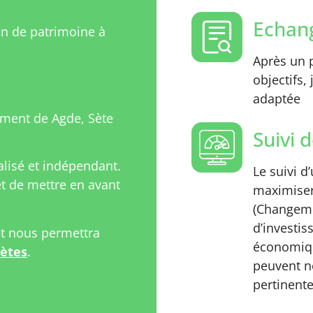
Echang
on de patrimoine à
Après un p
objectifs,
adaptée
ment de Agde, Sète
Suivi d
isé et indépendant.
Le suivi d
 de mettre en avant
maximiser
(Changeme
d’investi
et nous permettra
économiqu
rètes
.
peuvent n
pertinente