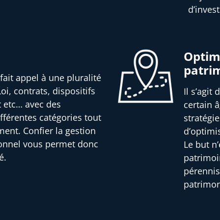
d’inves
Optimi
patri
fait appel à une pluralité
oi, contrats, dispositifs
Il s’agit
t etc… avec des
certain â
férentes catégories tout
stratégi
ment. Confier la gestion
d’optimi
ionnel vous permet donc
Le but n
é.
patrimoi
pérennis
patrimon