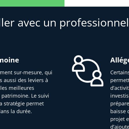
ller avec un professionnel
imoine
Allég
sement sur-mesure, qui
Certain
s aussi des leviers à
permett
 les meilleures
d’activ
 patrimoine. Le suivi
investi
a stratégie permet
prépare
dans la durée.
baisse d
projet e
d’ajout