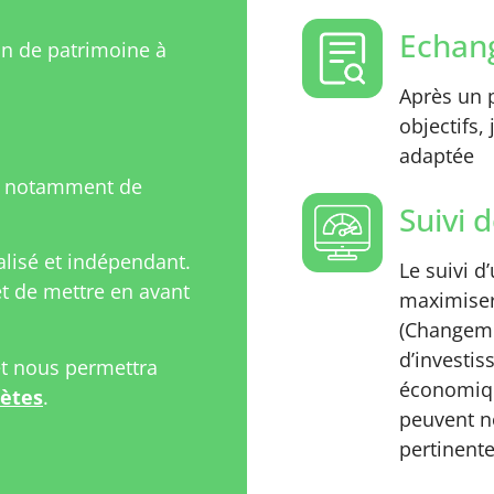
Echang
on de patrimoine à
Après un p
objectifs,
adaptée
t notamment de
Suivi d
isé et indépendant.
Le suivi d
 de mettre en avant
maximiser
(Changeme
d’investi
et nous permettra
économiqu
rètes
.
peuvent n
pertinente