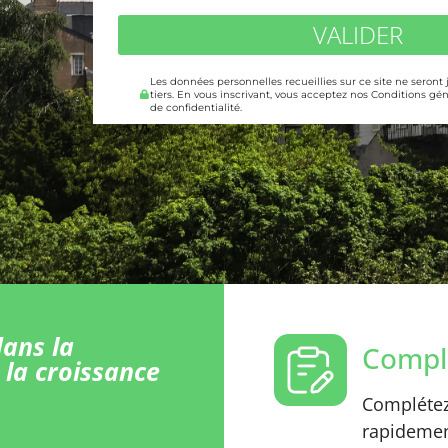
VALIDER
Les données personnelles recueillies sur ce site ne seront
tiers. En vous inscrivant, vous acceptez nos Conditions gén
de confidentialité.
ans la
Comple
 la croissance
Complétez 
rapidement