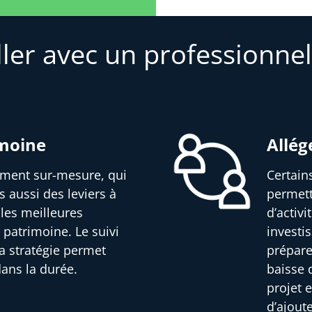
ller avec un professionnel
imoine
Allég
sement sur-mesure, qui
Certain
s aussi des leviers à
permett
 les meilleures
d’activ
 patrimoine. Le suivi
investi
a stratégie permet
prépare
dans la durée.
baisse d
projet e
d’ajout