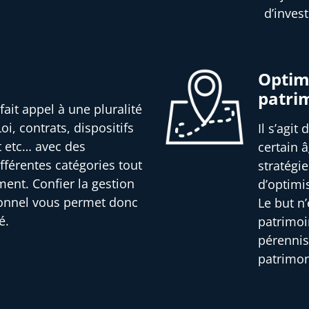
d’inves
Optimi
patri
fait appel à une pluralité
oi, contrats, dispositifs
Il s’agit
t etc… avec des
certain â
férentes catégories tout
stratégi
ment. Confier la gestion
d’optimi
ionnel vous permet donc
Le but n
é.
patrimoi
pérennis
patrimon