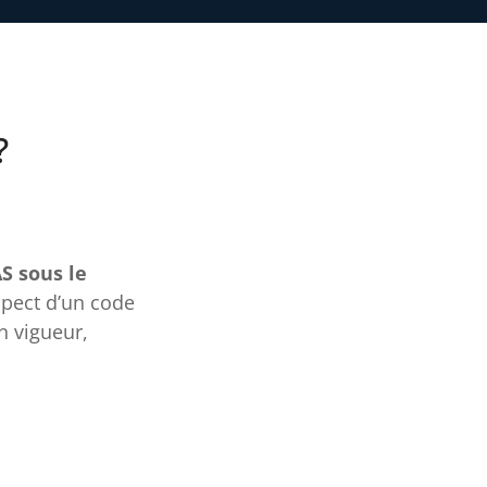
?
S sous le
spect d’un code
n vigueur,