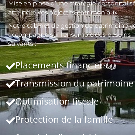
Mise en place d’une stratégie personnalis
atteindre vos objectifs patrimoniaux.
Notre cabinet de gestion de patrimoine v
accompagne sur l’ensemble des besoins
suivants :
Placements financiers
Transmission du patrimoine
Optimisation fiscale
Protection de la famille