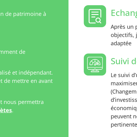
Echang
on de patrimoine à
Après un p
objectifs,
adaptée
amment de
Suivi d
isé et indépendant.
Le suivi d
 de mettre en avant
maximiser
(Changeme
d’investi
et nous permettra
économiqu
rètes
.
peuvent n
pertinente