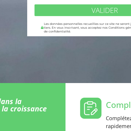
VALIDER
Les données personnelles recueillies sur ce site ne seront
tiers. En vous inscrivant, vous acceptez nos Conditions gén
de confidentialité.
ans la
Comple
 la croissance
Complétez 
rapidement