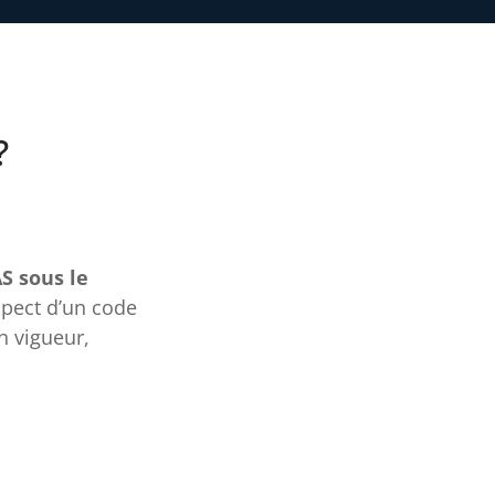
?
S sous le
spect d’un code
n vigueur,