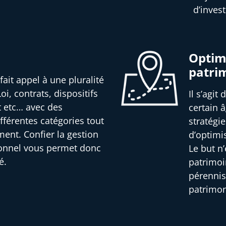
d’inves
Optimi
patri
fait appel à une pluralité
oi, contrats, dispositifs
Il s’agit
t etc… avec des
certain â
férentes catégories tout
stratégi
ment. Confier la gestion
d’optimi
ionnel vous permet donc
Le but n
é.
patrimoi
pérennis
patrimon