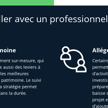
ller avec un professionnel
imoine
Allég
sement sur-mesure, qui
Certain
s aussi des leviers à
permett
 les meilleures
d’activ
 patrimoine. Le suivi
investi
a stratégie permet
prépare
dans la durée.
baisse d
projet e
d’ajout