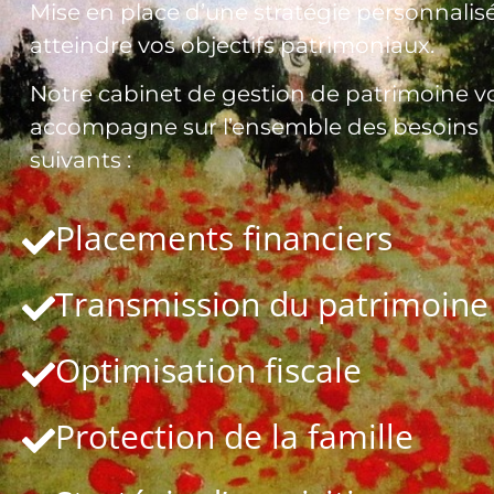
Mise en place d’une stratégie personnalis
atteindre vos objectifs patrimoniaux.
Notre cabinet de gestion de patrimoine v
accompagne sur l’ensemble des besoins
suivants :
Placements financiers
Transmission du patrimoine
Optimisation fiscale
Protection de la famille