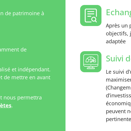
Echang
on de patrimoine à
Après un p
objectifs,
adaptée
tamment de
Suivi d
isé et indépendant.
Le suivi d
 de mettre en avant
maximiser
(Changeme
d’investi
et nous permettra
économiqu
rètes
.
peuvent n
pertinente