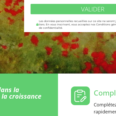
VALIDER
Les données personnelles recueillies sur ce site ne seront
tiers. En vous inscrivant, vous acceptez nos Conditions gén
de confidentialité.
ans la
Comple
 la croissance
Complétez 
rapidement