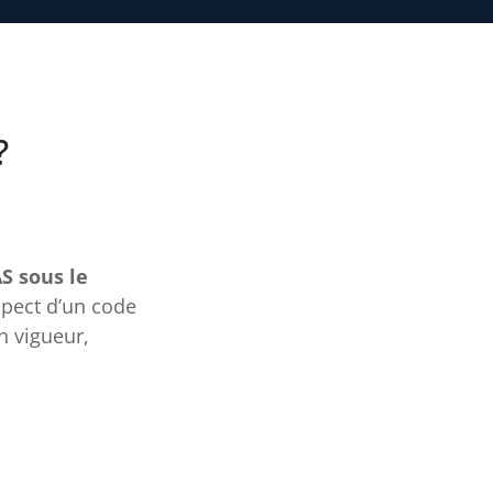
?
S sous le
spect d’un code
n vigueur,