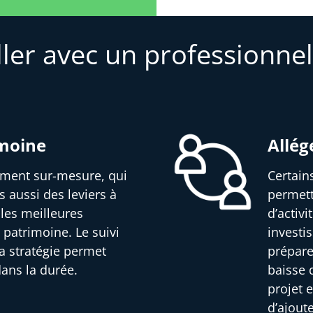
ller avec un professionnel
imoine
Allég
sement sur-mesure, qui
Certain
s aussi des leviers à
permett
 les meilleures
d’activ
 patrimoine. Le suivi
investi
a stratégie permet
prépare
dans la durée.
baisse d
projet e
d’ajout