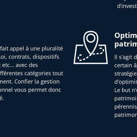
d’inves
Optimi
patri
fait appel à une pluralité
oi, contrats, dispositifs
Il s’agit
t etc… avec des
certain â
férentes catégories tout
stratégi
ment. Confier la gestion
d’optimi
ionnel vous permet donc
Le but n
é.
patrimoi
pérennis
patrimon