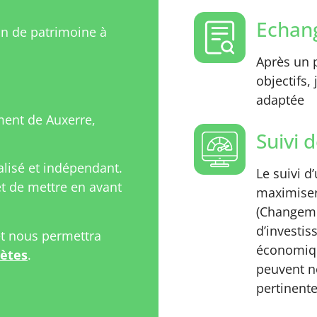
Echang
on de patrimoine à
Après un p
objectifs,
adaptée
ent de Auxerre,
Suivi d
isé et indépendant.
Le suivi d
 de mettre en avant
maximiser
(Changeme
d’investi
et nous permettra
économiqu
rètes
.
peuvent n
pertinente