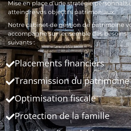
Mise en place d’une stratégie personnalis
atteindre vos objectifs patrimoniaux.
Notre cabinet de gestion de patrimoine v
accompagne sur l’ensemble des besoins
suivants :
Placements financiers
Transmission du patrimoine
Optimisation fiscale
Protection de la famille