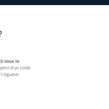
?
S sous le
spect d’un code
n vigueur,