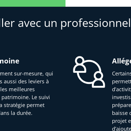
ller avec un professionnel
imoine
Allég
sement sur-mesure, qui
Certain
s aussi des leviers à
permett
 les meilleures
d’activ
 patrimoine. Le suivi
investi
a stratégie permet
prépare
dans la durée.
baisse d
projet e
d’ajout