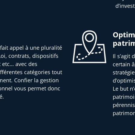
d’inves
Optimi
patri
fait appel à une pluralité
oi, contrats, dispositifs
Il s’agit
t etc… avec des
certain â
férentes catégories tout
stratégi
ment. Confier la gestion
d’optimi
ionnel vous permet donc
Le but n
é.
patrimoi
pérennis
patrimon